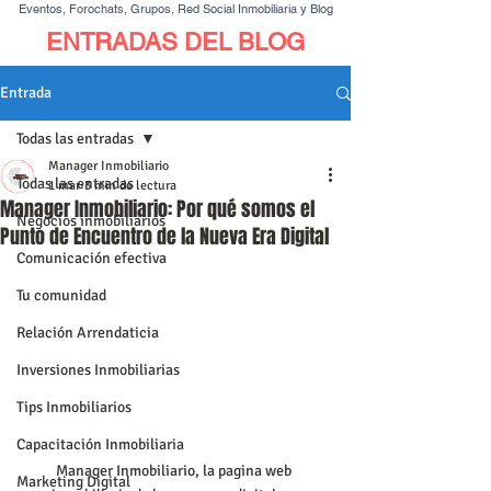
Eventos, Forochats, Grupos, Red Social Inmobiliaria y Blog
ENTRADAS DEL BLOG
Entrada
Todas las entradas
Manager Inmobiliario
Todas las entradas
1 mar
3 min de lectura
Manager Inmobiliario: Por qué somos el
Negocios inmobiliarios
Punto de Encuentro de la Nueva Era Digital
Comunicación efectiva
Tu comunidad
Relación Arrendaticia
Inversiones Inmobiliarias
Tips Inmobiliarios
Capacitación Inmobiliaria
Manager Inmobiliario, la pagina web 
Marketing Digital