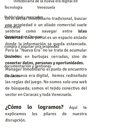
inmobiliaria de la nueva era digital en 
Venezuela
Tecnología
Publicidad y mercadeo
En el sector inmobiliario tradicional, buscar 
una propiedad o un aliado comercial suele 
Artículos
sentirse como navegar entre 
islas 
Conociendo a Caracas
desiertas
. Cada portal es un espacio aislado 
donde la información se queda estancada. 
compra o alquilar una propiedad
Pero la "Nueva Era" no se trata de acumular 
anuncios en burbujas cerradas, sino de 
Ciudades
conectar datos, personas y oportunidades.
documentación y gestiones
Manager Inmobiliario el punto de encuentro 
de la nueva era digital,  hemos rediseñado 
Ciudades
las reglas del juego. No somos solo una web 
de búsqueda; somos el tejido conectivo del 
sector en Caracas y toda Venezuela.
¿Cómo lo logramos?
 Aquí te 
explicamos los pilares de nuestra 
disrupción.