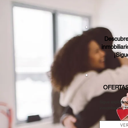
Descubre 
inmobiliar
¡Sigu
OFERTAS
Sigue explorand
inmobiliarias.

Tenemos una am
podrían ajustars
VE