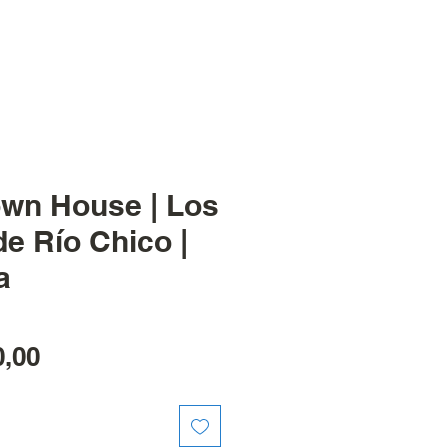
own House | Los
e Río Chico |
a
Precio
,00