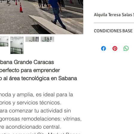
Alquila Teresa Salas
Contáctanos hoy!
CONDICIONES BASE
Haz tu cita hoy aquí
+
Canon mensual: $850
Será responsabilida
Síguenos en
Instagra
de condominio
Tres (03) meses po
Sabana Grande Caracas
Un (01) mes de dep
 perfecto para emprender
Un (01) mes de hon
o al área tecnológica en Sabana
Pago del impuesto
oda y amplia, es ideal para la
rios y servicios técnicos.
ara comenzar tu actividad sin
gorrosas remodelaciones: vitrinas,
re acondicionado central.