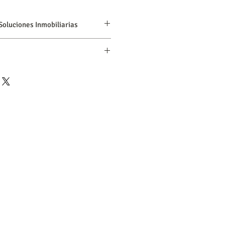
 Soluciones Inmobiliarias
58-412-3160313
d del inquilino el pago de la cuota
m
r adelantado.
osito
orarios: incluye el contrato
 de Notaría