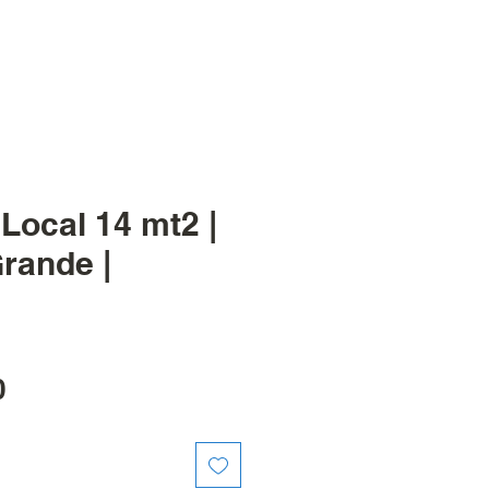
 Local 14 mt2 |
rande |
Precio
0