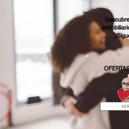
Descubre 
inmobiliar
¡Sigu
OFERTAS
Sigue explorand
inmobiliarias.

Tenemos una am
podrían ajustars
VE
Explora propied
plataformas we
¡Encuentra aquí