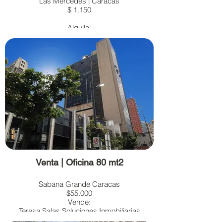
Las Mercedes | Caracas
$ 1.150
Alquila:
Eduardo Bautista
(+58) 414 183 2591
Más información en el link
Venta | Oficina 80 mt2
Sabana Grande Caracas
$55.000
Vende:
Teresa Salas Soluciones Inmobiliarias
+58-421-3160313