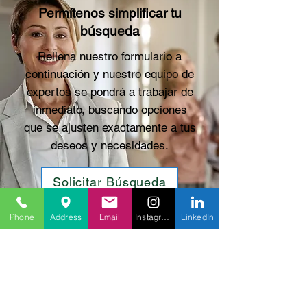
Permítenos simplificar tu
búsqueda
Rellena nuestro formulario a
continuación y nuestro equipo de
expertos se pondrá a trabajar de
inmediato, buscando opciones
que se ajusten exactamente a tus
deseos y necesidades.
Solicitar Búsqueda
Phone
Address
Email
Instagram
LinkedIn
DESTACADOS