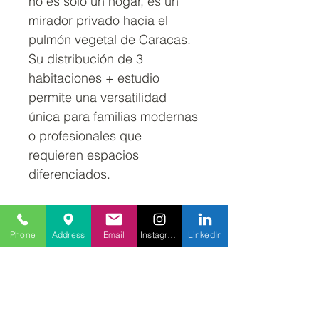
no es solo un hogar, es un
mirador privado hacia el
pulmón vegetal de Caracas.
Su distribución de 3
habitaciones + estudio
permite una versatilidad
única para familias modernas
o profesionales que
requieren espacios
diferenciados.
▶En este video, utilizamos IA
para decorar este PH en
Phone
Address
Email
Instagram
LinkedIn
Chulavista y mostrarte el
potencial infinito de sus 207
m². ¡Mira cómo se transforma
en el hogar de tus sueños!