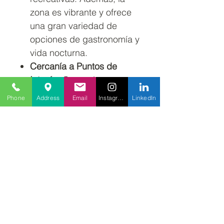
zona es vibrante y ofrece
una gran variedad de
opciones de gastronomía y
vida nocturna.
Cercanía a Puntos de
Interés:
Cerca de
importantes instituciones
Phone
Address
Email
Instagram
LinkedIn
como la Maternidad
Concepción Palacios y
centros culturales de
Caracas como El Calvario.
¡Llama ahora! Tu nuevo
hogar o futura inversión está
aquí