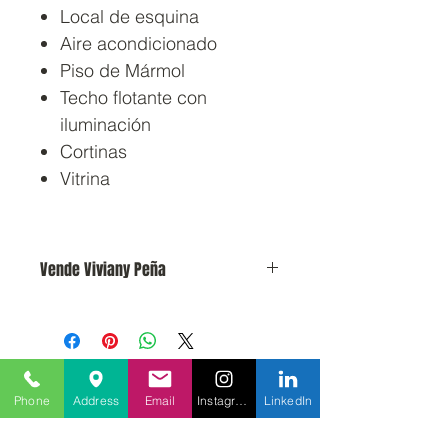
Local de esquina
Aire acondicionado
Piso de Mármol
Techo flotante con
iluminación
Cortinas
Vitrina
Vende Viviany Peña
Contáctame hoy!
+584143046979
Phone
Address
Email
Instagram
LinkedIn
vivianyplrealtor@gmail.com