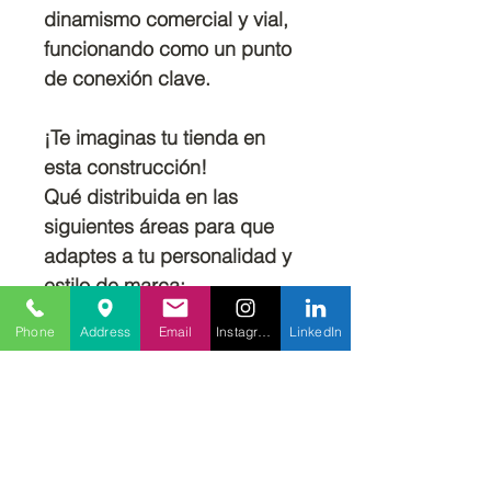
dinamismo comercial y vial,
funcionando como un punto
de conexión clave.
¡Te imaginas tu tienda en
esta construcción!
Qué distribuida en las
siguientes áreas para que
adaptes a tu personalidad y
estilo de marca:
Phone
Address
Email
Instagram
LinkedIn
Planta Baja: 1.510 mts²
Mezzanina: 70 mts²
Nivel 1: 1.361 mts²
Nivel 2: 1.510 mts²
Nivel 3: 1.087 mts².