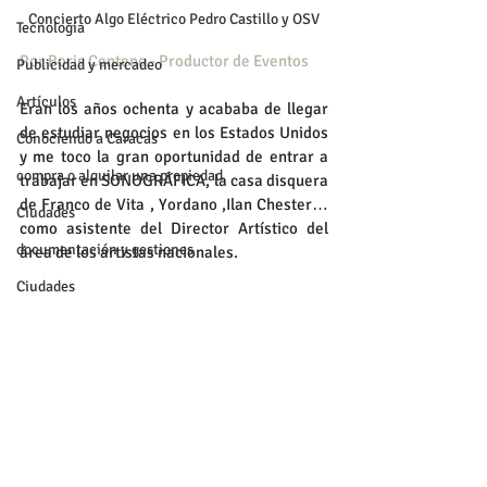
Concierto Algo Eléctrico Pedro Castillo y OSV
Tecnología
Por Boris Centeno - Productor de Eventos
Publicidad y mercadeo
Artículos
Eran los años ochenta y acababa de llegar 
de estudiar negocios en los Estados Unidos 
Conociendo a Caracas
y me toco la gran oportunidad de entrar a 
compra o alquilar una propiedad
trabajar en SONOGRÁFICA, la casa disquera 
de Franco de Vita , Yordano ,Ilan Chester… 
Ciudades
como asistente del Director Artístico del 
documentación y gestiones
área de los artistas nacionales.
Ciudades