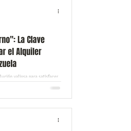
l
Tecnología
d
Ciudades
rno": La Clave
r el Alquiler
zuela
lución valiosa para satisfacer
acas, pero exige extrema
a.