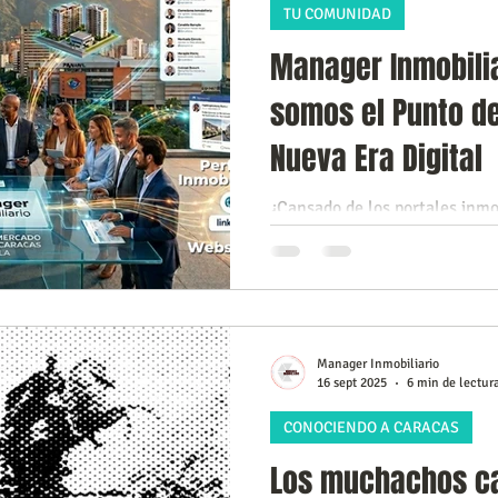
TU COMUNIDAD
Manager Inmobilia
somos el Punto de
Nueva Era Digital
¿Cansado de los portales inmob
funcionan como islas aislada
Inmobiliario, el ecosistema di
una red social profesional y 
solo lugar. Conoce cómo est
Caracas y Venezuela para que 
Manager Inmobiliario
cierren negocios de la nueva e
16 sept 2025
6 min de lectur
está aquí!
CONOCIENDO A CARACAS
Los muchachos ca