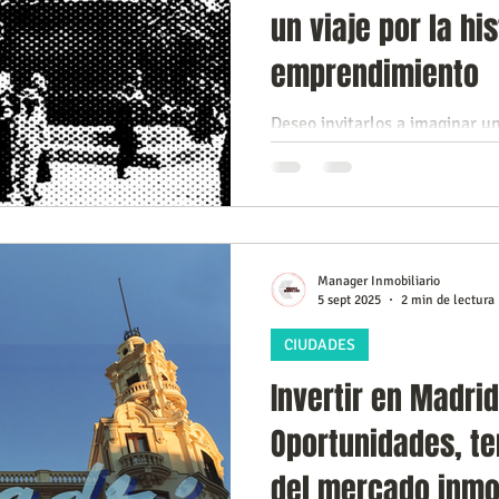
un viaje por la his
emprendimiento
Deseo invitarlos a imaginar u
fallecido padre, Waughan Sala
Últimas Noticias que, a travé
podremos observar cómo, desd
los paralelismos en los even
claros entre los emprendedor
Manager Inmobiliario
enfrentamos retos similares 
5 sept 2025
2 min de lectura
Los muchachos caraqueños de 1
del emprendimiento Un Viaje
CIUDADES
Invertir en Madri
Oportunidades, te
del mercado inmob