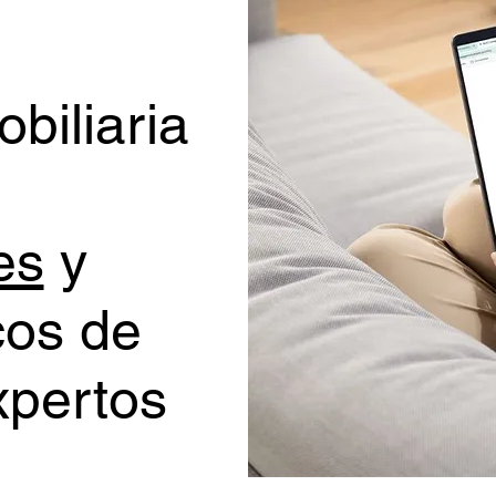
biliaria
es
y
cos de
xpertos