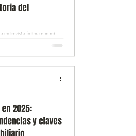
toria del
na entrevista íntima con mi
s Lozada, fundador del Diario
s de esta conversación,
e 1940 hasta la actualidad,
tos y fenómenos de cambio son
es caraqueños, quienes
y siempre buscamos soluciones.
941: un viaje por la historia
d en 2025:
ndencias y claves
iliario