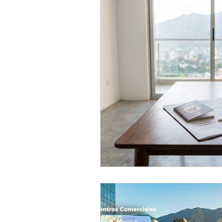
Inversiones Inmobiliarias
Tip
Publicidad y mercadeo
Artícu
documentación y gestiones
C