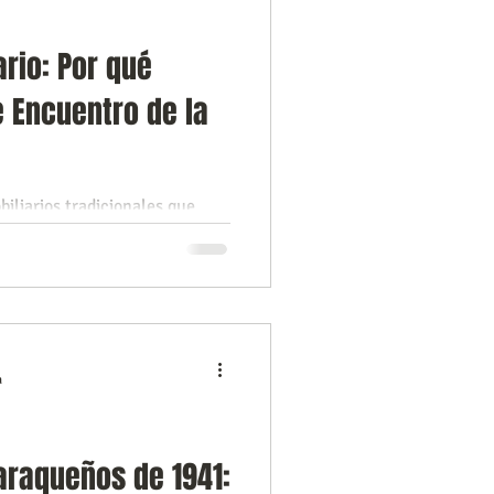
rio: Por qué
 Encuentro de la
iliarios tradicionales que
s? Descubre Manager
sruptivo que une tecnología,
curaduría de contenidos en un
amos conectando el mercado de
propietarios y corredores
ra. ¡El futuro del Real Estate
a
raqueños de 1941: