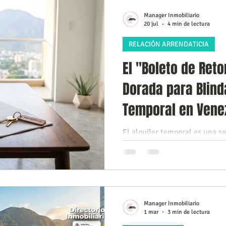
s Inmobiliarios
Capacitación Inmobiliaria
Marketing Digita
Manager Inmobiliario
20 jul
4 min de lectura
RELACIÓN ARRENDATICIA
los
Conociendo a Caracas
compra o alquilar una propieda
El "Boleto de Reto
Dorada para Blinda
iudades
Temporal en Vene
El alquiler temporal es una so
necesidades puntuales en Car
prudencia y rigurosidad técnic
Manager Inmobiliario
1 mar
3 min de lectura