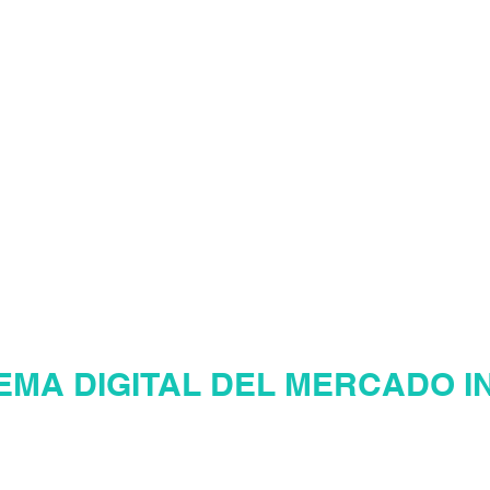
LIARIO
¡Te damos
Eres nuestro v
AGER INMOBILI
EMA DIGITAL DEL MERCADO I
ina web inmobiliaria en Venezu
Mercadeo Inmobiliario Digital