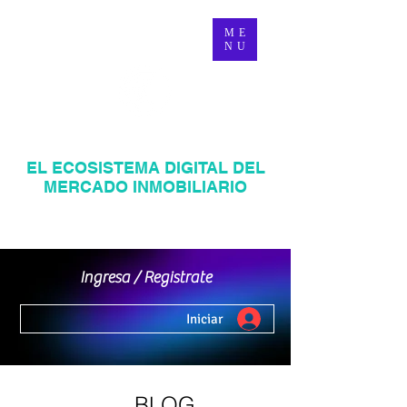
ME
NU
MANAGER INMOBILIARIO
EL ECOSISTEMA DIGITAL DEL
MERCADO INMOBILIARIO
Página web inmobiliaria en Venezuela
Mercadeo Inmobiliario Digital
Ingresa / Registrate
Iniciar
BLOG