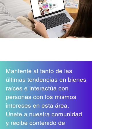
Mantente al tanto de las
últimas tendencias en bienes
raíces e interactúa con
personas con los mismos
intereses en esta área.
Únete a nuestra comunidad
y recibe contenido de