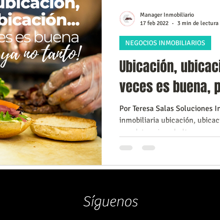
s Inmobiliarios
Capacitación Inmobiliaria
Marketing Digita
Manager Inmobiliario
17 feb 2022
3 min de lectura
NEGOCIOS INMOBILIARIOS
los
Conociendo a Caracas
compra o alquilar una propieda
Ubicación, ubicac
veces es buena, p
iudades
Por Teresa Salas Soluciones I
inmobiliaria ubicación, ubicac
que determina el alto...
Síguenos