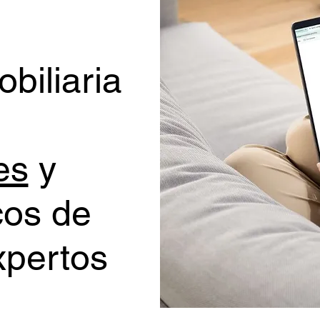
biliaria
es
y
cos de
xpertos