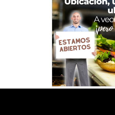
Inversiones Inmobiliarias
Tip
Publicidad y mercadeo
Artícu
documentación y gestiones
C