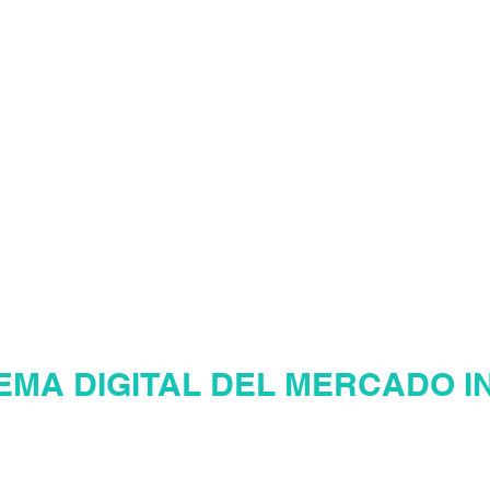
LIARIO
¡Te damos
Eres nuestro v
AGER INMOBILI
EMA DIGITAL DEL MERCADO I
ina web inmobiliaria en Venezu
Mercadeo Inmobiliario Digital