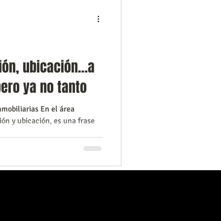
l
Tecnología
d
Ciudades
ión, ubicación…a
ero ya no tanto
nmobiliarias En el área
ión y ubicación, es una frase