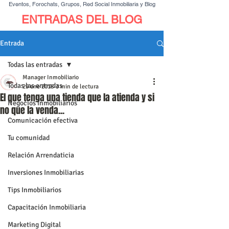
Eventos, Forochats, Grupos, Red Social Inmobiliaria y Blog
ENTRADAS DEL BLOG
Entrada
Todas las entradas
Manager Inmobiliario
Todas las entradas
29 ene 2018
3 min de lectura
El que tenga una tienda que la atienda y si
Negocios inmobiliarios
no que la venda...
Comunicación efectiva
Tu comunidad
Relación Arrendaticia
Inversiones Inmobiliarias
Tips Inmobiliarios
Capacitación Inmobiliaria
Marketing Digital