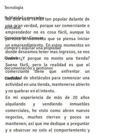
Tecnología
Publicidad y mercadeo
Así dice este refrán tan popular delante de 
una gran verdad, porque ser comerciante o 
Artículos
emprendedor no es cosa fácil, aunque lo 
Conociendo a Caracas
parezca al momento que se piensa iniciar 
un emprendimiento. En estos momentos en 
compra o alquilar una propiedad
donde deseamos tener mas ingresos, se nos 
Ciudades
ocurre ¿Y porque no monto una tienda? 
Suena fácil, pero la realidad es que el 
documentación y gestiones
comerciante tiene que enfrentar un 
cantidad de obstáculos para comenzar una 
Ciudades
actividad en una tienda, mantenerse abierto 
y no quebrar en el intento.
En mi experiencia de más de 20 años 
alquilando y vendiendo inmuebles 
comerciales, he visto como abren nuevos 
negocios, muchos cierran y pocos se 
mantienen; así que me dedique a preguntar 
y a observar no solo el comportamiento y 