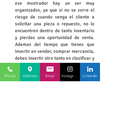
ese mostrador hay un ser muy 
organizados, ya que si no se corre el 
riesgo de cuando venga el cliente a 
solicitar una pieza o repuesto, no lo 
encuentren dentro de tanto inventario 
y pierdas una oportunidad de venta. 
Ademas del tiempo que tienes que 
invertir en vender, comprar mercancía, 
debes invertir otro tanto en clasificar y 
organizarla bien. Cuantas veces no 
hemos ido a comprar algo en estas 
Phone
Address
Email
Instagram
LinkedIn
tienda y nos encontramos con 
expresiones como “ese tornillo que 
busca el cliente creeeeeeeo que esta 
en la caja azul” ¡ Y uno pidiendo al cielo 
que de verdad lo encuentren en la caja 
azul! Un buen sistema de inventarios y 
personal adecuado para llevarlo, es 
esencial en este tipo de comercios, aun 
por muy pequeña que sea la tienda. 