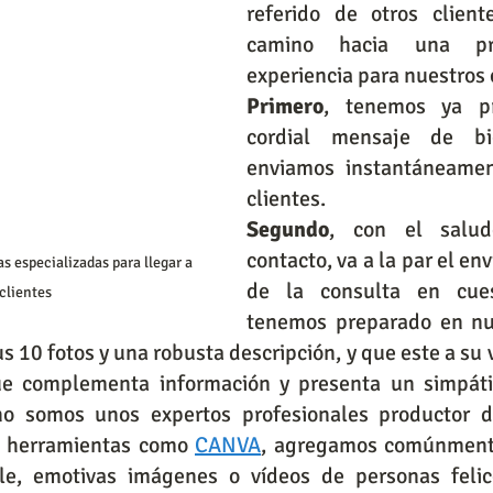
referido de otros client
camino hacia una pr
experiencia para nuestros 
Primero
, tenemos ya p
cordial mensaje de bi
enviamos instantáneamen
clientes.
Segundo
, con el salud
contacto, va a la par el env
s especializadas para llegar a 
de la consulta en cuest
clientes
tenemos preparado en nue
10 fotos y una robusta descripción, y que este a su ve
e complementa información y presenta un simpátic
o somos unos expertos profesionales productor de
 herramientas como 
CANVA
, agregamos comúnmente 
e, emotivas imágenes o vídeos de personas felices