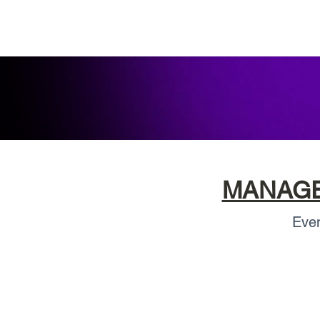
MANAGER
Even