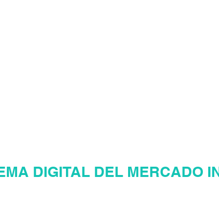
LIARIO
¡Te damos
Eres nuestro v
AGER INMOBILI
EMA DIGITAL DEL MERCADO I
ina web inmobiliaria en Venezu
Mercadeo Inmobiliario Digital