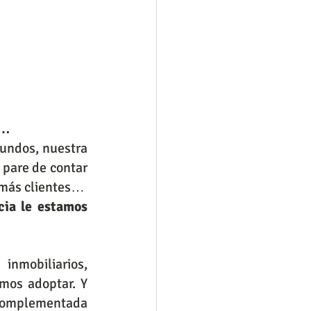
a…
gundos, nuestra 
pare de contar 
 más clientes…
ia le estamos 
nmobiliarios, 
mos adoptar. Y 
complementada 