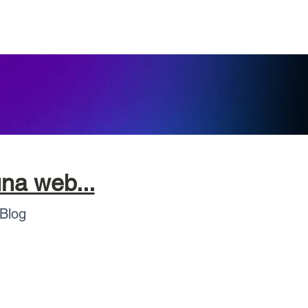
a web...
 Blog