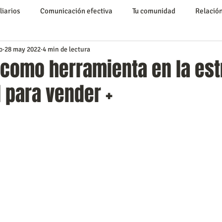
liarios
Comunicación efectiva
Tu comunidad
Relación
o
28 may 2022
4 min de lectura
s Inmobiliarios
Capacitación Inmobiliaria
Marketing Digita
como herramienta en la est
 para vender +
los
Conociendo a Caracas
compra o alquilar una propieda
iudades