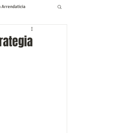
 Arrendaticia
l
Tecnología
rategia
d
Ciudades