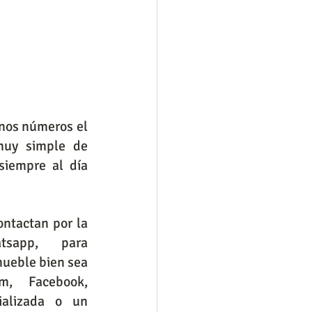
nos números el 
uy simple de 
iempre al día 
ntactan por la 
sapp, para 
ueble bien sea 
m, Facebook, 
alizada o un 