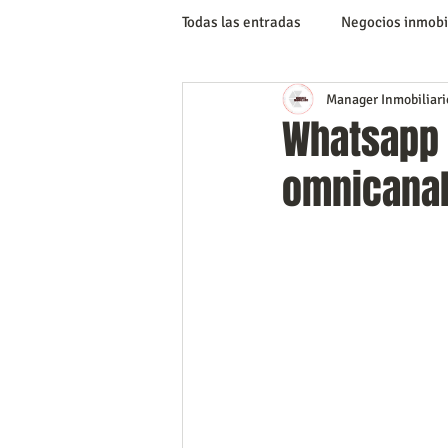
Todas las entradas
Negocios inmobi
Manager Inmobiliari
Inversiones Inmobiliarias
Tip
Whatsapp 
omnicanal
Publicidad y mercadeo
Artícu
documentación y gestiones
C