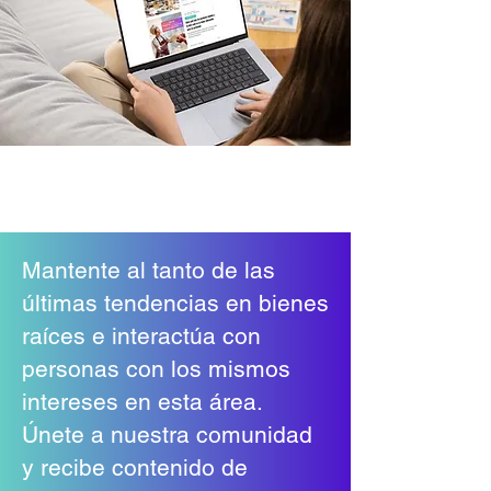
Mantente al tanto de las
últimas tendencias en bienes
raíces e interactúa con
personas con los mismos
intereses en esta área.
Únete a nuestra comunidad
y recibe contenido de