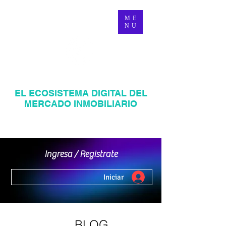
ME
NU
MANAGER INMOBILIARIO
EL ECOSISTEMA DIGITAL DEL
MERCADO INMOBILIARIO
Página web inmobiliaria en Venezuela
Mercadeo Inmobiliario Digital
Ingresa / Registrate
Iniciar
BLOG