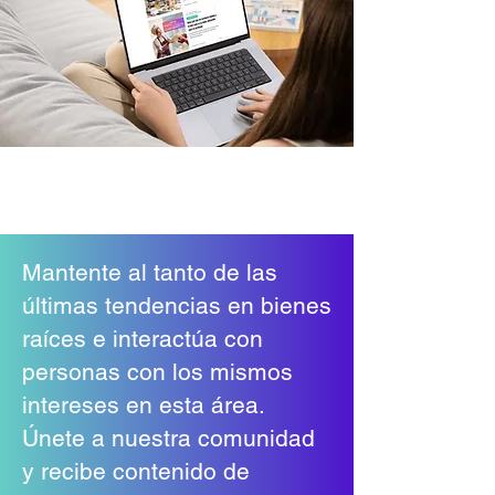
Mantente al tanto de las
últimas tendencias en bienes
raíces e interactúa con
personas con los mismos
intereses en esta área.
Únete a nuestra comunidad
y recibe contenido de