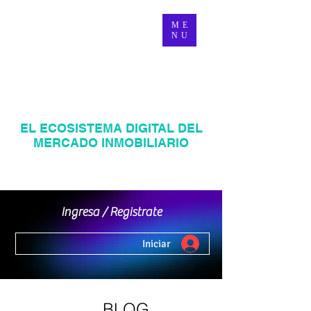
ME
NU
MANAGER INMOBILIARIO
EL ECOSISTEMA DIGITAL DEL
MERCADO INMOBILIARIO
Página web inmobiliaria en Venezuela
Mercadeo Inmobiliario Digital
Ingresa / Registrate
Iniciar
BLOG