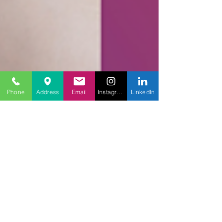
Phone
Address
Email
Instagram
LinkedIn