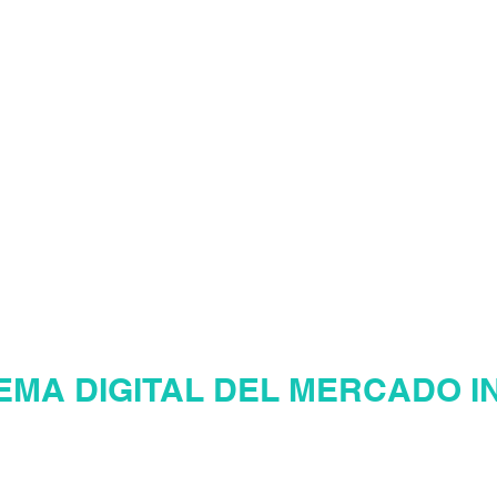
LIARIO
¡Te damos
Eres nuestro v
AGER INMOBILI
EMA DIGITAL DEL MERCADO I
ina web inmobiliaria en Venezu
Mercadeo Inmobiliario Digital