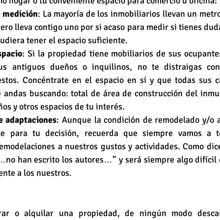
mo hogar o tu conveniente espacio para comercio u oficina:
 medición
: La mayoría de los inmobiliarios llevan un metro 
ro lleva contigo uno por si acaso para medir si tienes duda
diera tener el espacio suficiente.
spacio
: Si la propiedad tiene mobiliarios de sus ocupante
s antiguos dueños o inquilinos, no te distraigas con
stos. Concéntrate en el espacio en sí y que todas sus car
 andas buscando: total de área de construcción del inmu
os y otros espacios de tu interés.
e adaptaciones
: Aunque la condición de remodelado y/o 
te para tu decisión, recuerda que siempre vamos a t
emodelaciones a nuestros gustos y actividades. Como dice 
…no han escrito los autores…” y será siempre algo difícil 
ente a los nuestros.
ar o alquilar una propiedad, de ningún modo descar