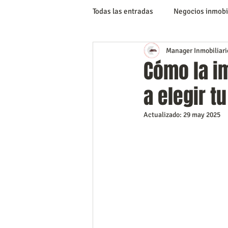
Todas las entradas
Negocios inmobi
Manager Inmobiliari
Inversiones Inmobiliarias
Tip
Cómo la i
a elegir t
Publicidad y mercadeo
Artícu
Actualizado:
29 may 2025
documentación y gestiones
C