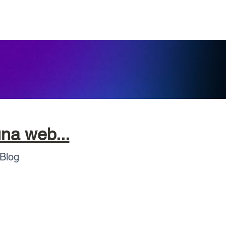
a web...
 Blog