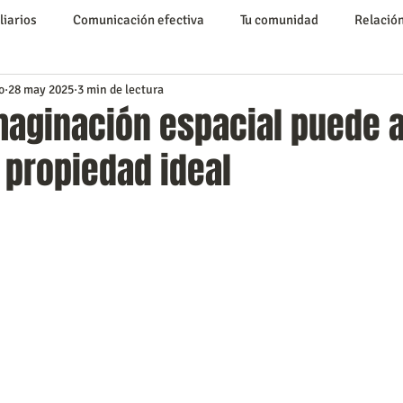
liarios
Comunicación efectiva
Tu comunidad
Relación
o
28 may 2025
3 min de lectura
s Inmobiliarios
Capacitación Inmobiliaria
Marketing Digita
maginación espacial puede 
u propiedad ideal
los
Conociendo a Caracas
compra o alquilar una propieda
iudades