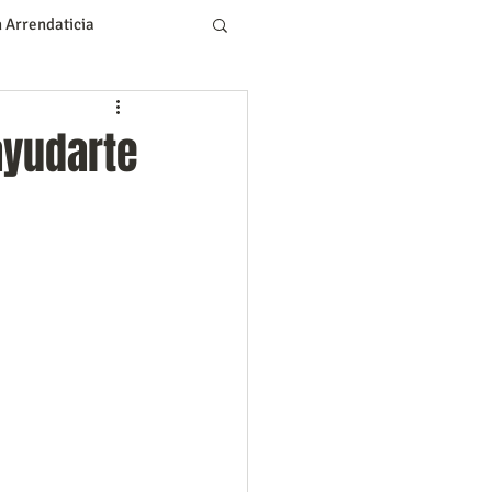
 Arrendaticia
l
Tecnología
ayudarte
d
Ciudades