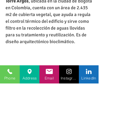
Torre Argos
, ubicada en la ciudad de Bogotá 
en Colombia, cuenta con un área de 2.435 
m2 de cubierta vegetal, que ayuda a regula 
el control térmico del edificio y sirve como 
filtro en la recolección de aguas llovidas 
para su tratamiento y reutilización. Es de 
diseño arquitectónico bioclimático.
Phone
Address
Email
Instagram
LinkedIn
Edificio Transoceánica
Edificio Transoceánica,
 se ubica en Chile, y 
posee una certificación LEED Oro, se 
destaca por generar como mínimo un 20% 
de su energía. Además, es de los pocos 