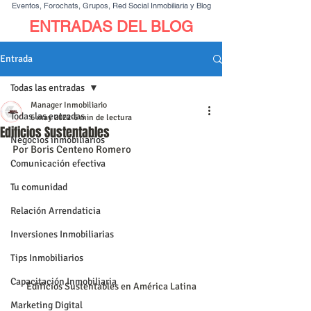
Eventos, Forochats, Grupos, Red Social Inmobiliaria y Blog
ENTRADAS DEL BLOG
Entrada
Todas las entradas
Manager Inmobiliario
Todas las entradas
6 may 2022
6 min de lectura
Edificios Sustentables
Negocios inmobiliarios
Por Boris Centeno Romero
Comunicación efectiva
Tu comunidad
Relación Arrendaticia
Inversiones Inmobiliarias
Tips Inmobiliarios
Capacitación Inmobiliaria
Edificios Sustentables en América Latina
Marketing Digital