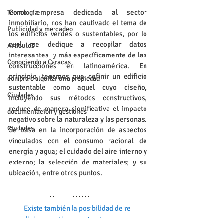
Como empresa dedicada al sector 
Tecnología
inmobiliario, nos han cautivado el tema de 
Publicidad y mercadeo
los edificios verdes o sustentables, por lo 
cual me dedique a recopilar datos 
Artículos
interesantes  y más específicamente de las 
Conociendo a Caracas
construcciones en latinoamérica. En 
principio, tenemos que definir un edificio 
compra o alquilar una propiedad
sustentable como aquel cuyo diseño, 
Ciudades
incluyendo sus métodos constructivos, 
reduce de manera significativa el impacto 
documentación y gestiones
negativo sobre la naturaleza y las personas. 
Ciudades
Se basa en la incorporación de aspectos 
vinculados con el consumo racional de 
energía y agua; el cuidado del aire interno y 
externo; la selección de materiales; y su 
ubicación, entre otros puntos. 
Existe también la posibilidad de re 